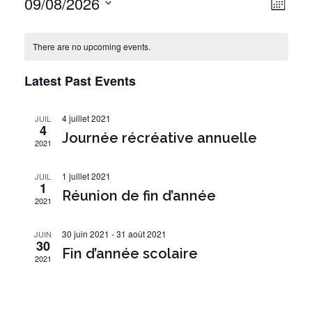
09/08/2026
E
V
M
v
i
O
S
e
I
e
e
There are no upcoming events.
S
n
l
w
t
e
Latest Past Events
s
V
c
i
N
t
4 juillet 2021
JUIL
e
d
4
a
Journée récréative annuelle
w
2021
a
v
s
t
i
N
1 juillet 2021
JUIL
e
1
a
Réunion de fin d’année
g
.
2021
v
a
i
30 juin 2021
-
31 août 2021
JUIN
t
g
30
Fin d’année scolaire
i
2021
a
t
o
i
n